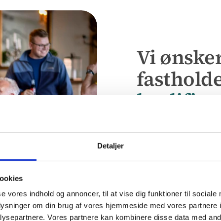
Vi ønsker
fasthold
kvalific
Det kommer bl.a. til
fleksibel arbejdsug
fokus på sundhed og
Detaljer
ookies
se vores indhold og annoncer, til at vise dig funktioner til sociale
oplysninger om din brug af vores hjemmeside med vores partnere i
ysepartnere. Vores partnere kan kombinere disse data med andr