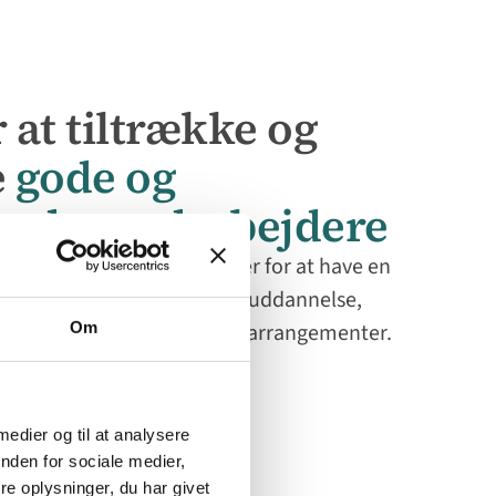
 at tiltrække og
e
gode og
erede medarbejdere
 udtryk ved gode muligheder for at have en
e med hjemmearbejde, efteruddannelse,
 arbejdsmiljø samt sociale arrangementer.
Om
 medier og til at analysere
nden for sociale medier,
e oplysninger, du har givet