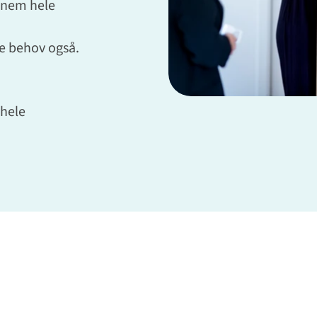
ennem hele
ne behov også.
 hele