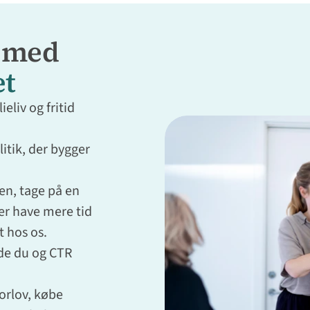
s med
et
ieliv og fritid
litik, der bygger
en, tage på en
er have mere tid
t hos os.
de du og CTR
 orlov, købe